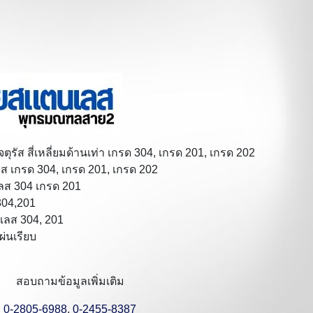
รัส สี่เหลี่ยมด้านเท่า เกรด 304, เกรด 201, เกรด 202
 เกรด 304, เกรด 201, เกรด 202
ลส 304 เกรด 201
04,201
ลส 304, 201
่นเรียบ
สอบถามข้อมูลเพิ่มเติม
0-2805-6988
,
0-2455-8387