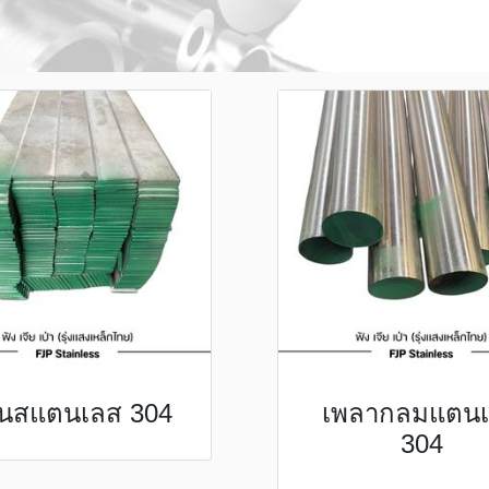
นสแตนเลส 304
เพลากลมแตน
304