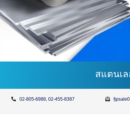
สแตนเลส 
02-805-6988
,
02-455-8387
fjpsale