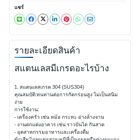
แชร์
รายละเอียดสินค้า
สแตนเลสมีเกรดอะไรบ้าง
1. สแตนเลสเกรด 304 (SUS304)
คุณสมบัติ:ทนทานต่อการกัดกร่อนสูง ไม่เป็นสนิม
ง่าย
การใช้งาน:
- เครื่องครัว เช่น หม้อ กระทะ อ่างล้างจาน
- งานตกแต่งอาคาร เช่น ราวบันได กันสาด
- อุตสาหกรรมอาหารและเครื่องดื่ม
ข้อเสีย:ไม่ทนต่อสารเคมีที่เป็นกรดหรือด่างรุนแรง