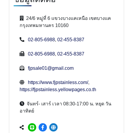
24/6 หมู่ที่ 6 แขวงบางแคเหนือ เขตบางแค
กรุงเทพมหานคร 10160
02-805-6988
,
02-455-8387
02-805-6988
,
02-455-8387
fjpsale01@gmail.com
https://www.fjpstainless.com/
,
https://fjpstainless.yellowpages.co.th
จันทร์- เสาร์ เวลา 08:30-17:00 น. หยุด วัน
อาทิตย์