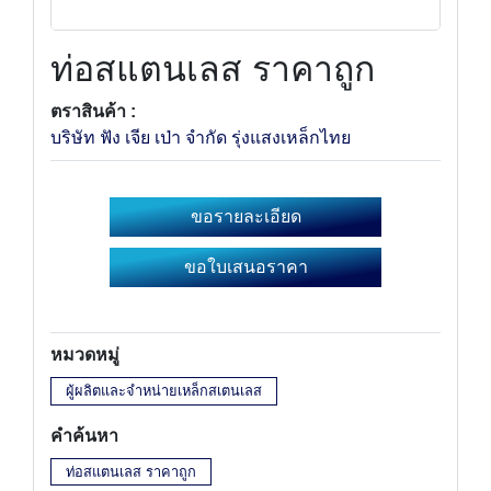
ท่อสแตนเลส ราคาถูก
ตราสินค้า :
บริษัท ฟัง เจีย เป่า จำกัด รุ่งแสงเหล็กไทย
ขอรายละเอียด
ขอใบเสนอราคา
หมวดหมู่
ผู้ผลิตและจำหน่ายเหล็กสเตนเลส
คำค้นหา
ท่อสแตนเลส ราคาถูก