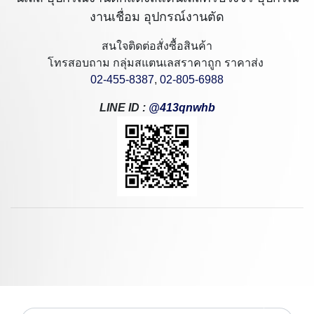
งานเชื่อม อุปกรณ์งานตัด
สนใจติดต่อสั่งซื้อสินค้า
โทรสอบถาม กลุ่มสแตนเลสราคาถูก ราคาส่ง
02-455-8387
,
02-805-6988
LINE ID :
@413qnwhb