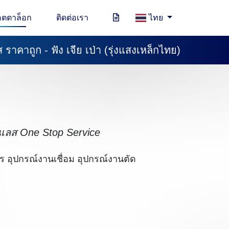
ตตาล็อก
ติดต่อเรา
ไทย
ราคาถูก - ฟัง เจีย เป่า (รุ่งแสงเหล็กไทย)
เลส One Stop Service
 อุปกรณ์งานเชื่อม อุปกรณ์งานตัด