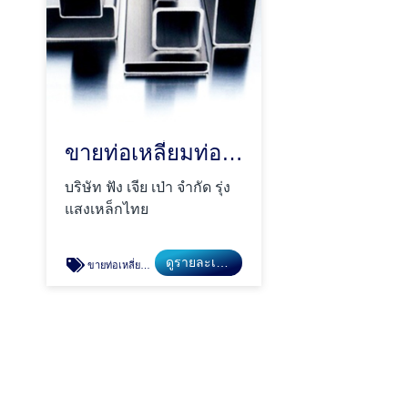
ขายท่อเหลี่ยมท่อแบนสแตนเลส
บริษัท ฟัง เจีย เป่า จำกัด รุ่ง
แสงเหล็กไทย
ดูรายละเอียด
ขายท่อเหลี่ยมท่อแบนสแตนเลส