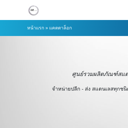
หน้าแรก
»
แคตตาล็อก
ศูนย์รวมผลิตภัณฑ์สแ
จำหน่ายปลีก - ส่ง สแตนเลสทุกชน