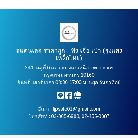
สแตนเลส ราคาถูก - ฟัง เจีย เป่า (รุ่งแสง
เหล็กไทย)
24/6 หมู่ที่ 6 แขวงบางแคเหนือ เขตบางแค
กรุงเทพมหานคร 10160
จันทร์- เสาร์ เวลา 08:30-17:00 น. หยุด วันอาทิตย์
อีเมล :
fjpsale01@gmail.com
โทรศัพท์ :
02-805-6988
,
02-455-8387