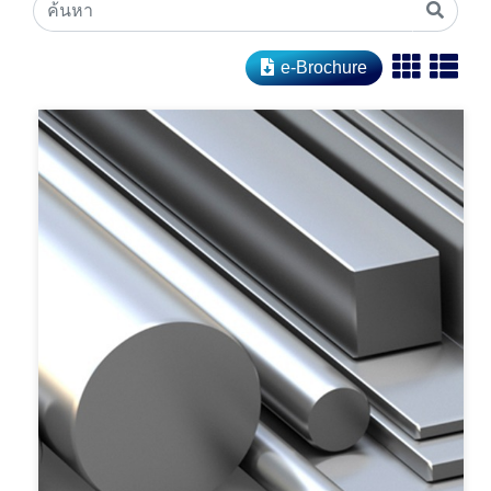
e-Brochure