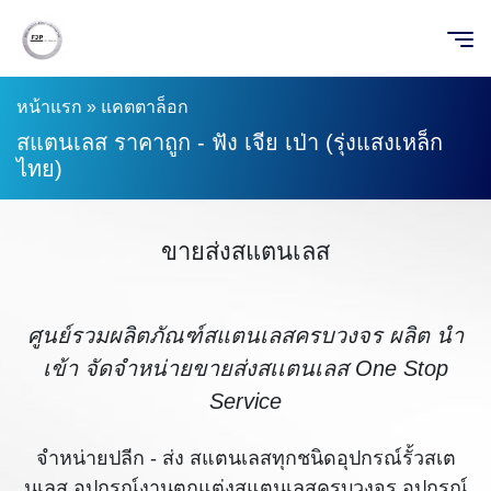
หน้าแรก
»
แคตตาล็อก
สแตนเลส ราคาถูก - ฟัง เจีย เป่า (รุ่งแสงเหล็ก
ไทย)
ขายส่งสแตนเลส
ศูนย์รวมผลิตภัณฑ์สแตนเลสครบวงจร ผลิต นำ
เข้า จัดจำหน่ายขายส่งสเเตนเลส One Stop
Service
จำหน่ายปลีก - ส่ง สแตนเลสทุกชนิดอุปกรณ์รั้วสเต
นเลส อุปกรณ์งานตกแต่งสแตนเลสครบวงจร อุปกรณ์